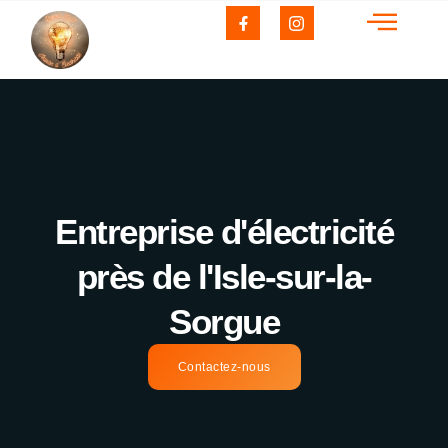
s
Photovoltaïque
VMC
Réalisations
rge
Entreprise d'électricité
près de l'Isle-sur-la-
Sorgue
Contactez-nous