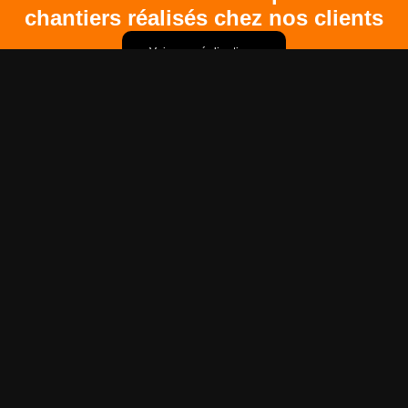
chantiers réalisés chez nos clients
Voir nos réalisations
Recherches fréquentes
Contactez-nous
Nous répondons à tous vos besoins
d’installations électriques
, de
climatisation et
chauffage
, de
bornes de recharges
, de
panneaux photovoltaïque
ou encore de
VMC