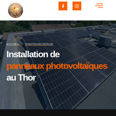
s
Photovoltaïque
VMC
Réalisations
rge
ACCUEIL
PHOTOVOLTAÏQUE
Installation de
panneaux photovoltaïques
au Thor